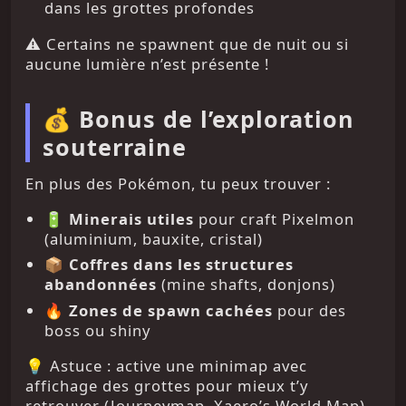
dans les grottes profondes
⚠️ Certains ne spawnent que de nuit ou si
aucune lumière n’est présente !
💰 Bonus de l’exploration
souterraine
En plus des Pokémon, tu peux trouver :
🔋
Minerais utiles
pour craft Pixelmon
(aluminium, bauxite, cristal)
📦
Coffres dans les structures
abandonnées
(mine shafts, donjons)
🔥
Zones de spawn cachées
pour des
boss ou shiny
💡 Astuce : active une minimap avec
affichage des grottes pour mieux t’y
retrouver (Journeymap, Xaero’s World Map)