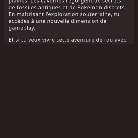
plaines. Les cavernes regorgent de secrets,
de fossiles antiques et de Pokémon discrets.
En maîtrisant l’exploration souterraine, tu
accèdes à une nouvelle dimension de
gameplay.
Et si tu veux vivre cette aventure de fou avec
des outils et un serveur qui t’accompagnent,
Pixelmongo
est le choix évident.
❓ FAQ – Exploration
souterraine Pixelmon
⛏️ Où chercher les fossiles ?
Dans les couches de gravier immergées
(Y=15-50), ou parfois dans des zones
spéciales selon les serveurs.
🌑 Les Pokémon dans les