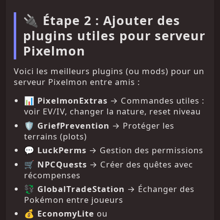
🔌 Étape 2 : Ajouter des
plugins utiles pour serveur
Pixelmon
Voici les meilleurs plugins (ou mods) pour un
serveur Pixelmon entre amis :
📊
PixelmonExtras
→ Commandes utiles :
voir EV/IV, changer la nature, reset niveau
🛡️
GriefPrevention
→ Protéger les
terrains (plots)
💬
LuckPerms
→ Gestion des permissions
🛒
NPCQuests
→ Créer des quêtes avec
récompenses
💱
GlobalTradeStation
→ Échanger des
Pokémon entre joueurs
💰
EconomyLite
ou