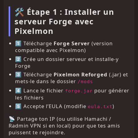
🛠️ Étape 1 : Installer un
serveur Forge avec
Pixelmon
1️⃣ Télécharge
Forge Server
(version
compatible avec Pixelmon)
2️⃣ Crée un dossier serveur et installe-y
Forge
3️⃣ Télécharge
Pixelmon Reforged
(.jar) et
mets-le dans le dossier
/mods
4️⃣ Lance le fichier
pour générer
forge.jar
les fichiers
5️⃣ Accepte l’EULA (modifie
)
eula.txt
📡 Partage ton IP (ou utilise Hamachi /
Radmin VPN si en local) pour que tes amis
puissent te rejoindre.