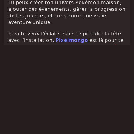
Tu peux créer ton univers Pokémon maison,
ajouter des événements, gérer la progression
de tes joueurs, et construire une vraie
aventure unique.
Et si tu veux t’éclater sans te prendre la tête
avec l’installation,
Pixelmongo
est là pour te
fournir les outils, les PNJ et l’inspiration 🧠
❓ FAQ – PNJ & quêtes
personnalisées Pixelmon
🎮 Le mod CustomNPCs est-il
compatible avec Pixelmon ?
Oui, il est parfaitement compatible et te
permet d’intégrer des éléments de Pixelmon
dans les dialogues, récompenses et quêtes.